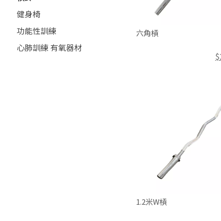
健身椅
功能性訓練
六角槓
心肺訓練 有氧器材
$
1.2米W槓