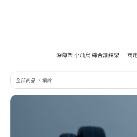
深蹲架 小飛鳥 綜合訓練架
商
全部商品
槓鈴