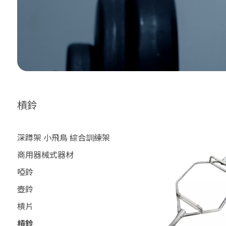
槓鈴
深蹲架 小飛鳥 綜合訓練架
商用器械式器材
啞鈴
壺鈴
槓片
槓鈴