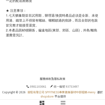
一定的配送困難度
p
y
★ 注意事項：
r
1.七天猶豫期並非試用期，辦理退/換貨時產品必須是全新、未使
i
g
用過、鐵管上不得留有螺絲、螺帽鎖過的痕跡，而且全部的包裝
h
皆完整才能接受退貨。
t
2.本產品因材積關係，偏遠地區(東部、郊區、山區)，外島/離島
©
運費需另計。
2
0
2
6
程
有
限
公
司
S
服務條款及隱私政策
P
F
0981103061
統一編號 93753497
I
T
Copyright ©
2026
錠程有限公司 SPFITNESS專業健身器材中部經銷-Henry
基於
N
shopstore
平台提供
E
S