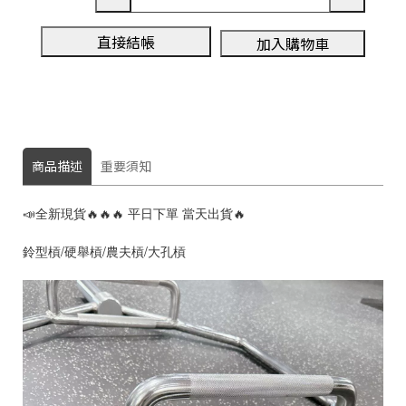
直接結帳
加入購物車
商品描述
重要須知
📣全新現貨🔥🔥🔥 平日下單 當天出貨🔥
鈴型槓/硬舉槓/農夫槓/大孔槓