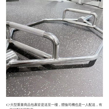
統
一
編
號
93
👉大型重量商品包裹皆是送至一樓，體恤司機也是一人配送，有
C
o