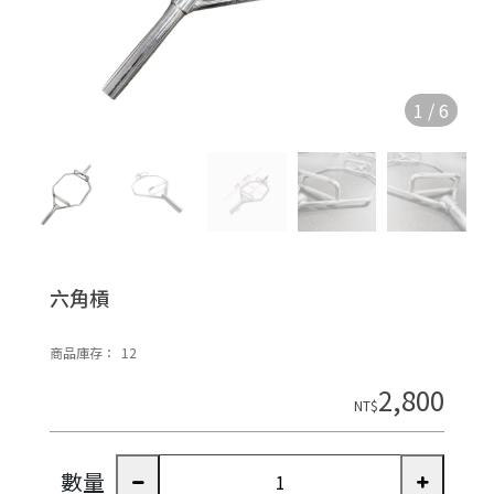
1
/
6
六角槓
商品庫存：
12
2,800
NT$
數量