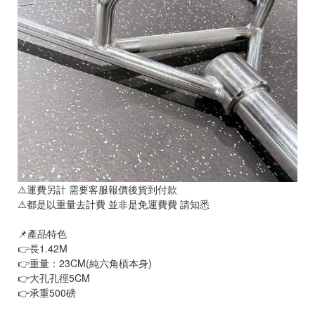
⚠️運費另計 需要客服報價後貨到付款
⚠️都是以重量去計費 並非是免運費費 請知悉
📌產品特色
👉長1.42M
👉重量：23CM(純六角槓本身)
👉大孔孔徑5CM
👉承重500磅