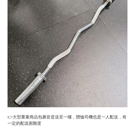
統
一
編
號
👉大型重量商品包裹皆是送至一樓，體恤司機也是一人配送，有
93
一定的配送困難度
C
o