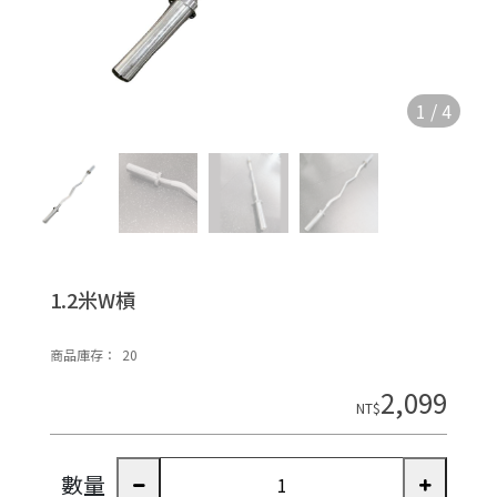
1
/
4
1.2米W槓
商品庫存：
20
2,099
NT$
數量