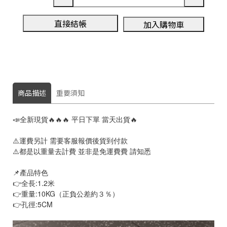
直接結帳
加入購物車
商品描述
重要須知
📣全新現貨🔥🔥🔥 平日下單 當天出貨🔥
⚠️運費另計 需要客服報價後貨到付款
⚠️都是以重量去計費 並非是免運費費 請知悉
📌產品特色
👉全長:1.2米
👉重量:10KG（正負公差約３％）
👉孔徑:5CM