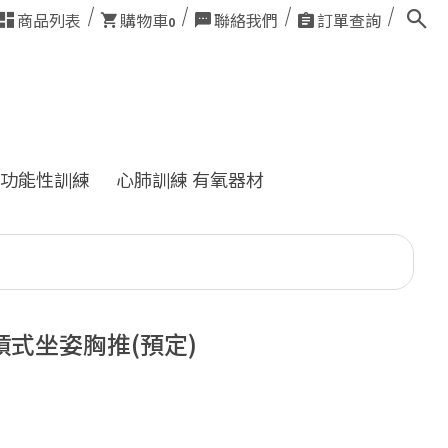
商品列表
購物車
聯絡我們
訂單查詢
0
功能性訓練
心肺訓練 有氧器材
槓式坐姿胸推(預定)