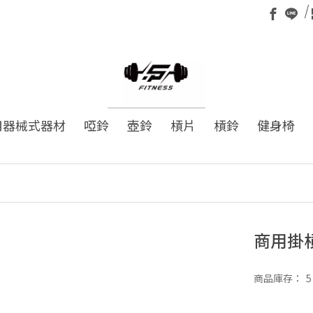
用器械式器材
啞鈴
壺鈴
槓片
槓鈴
健身椅
商用掛
商品庫存：
5