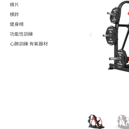
槓片
槓鈴
健身椅
功能性訓練
心肺訓練 有氧器材